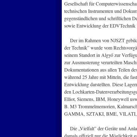
Gesellschaft für Computerwissensch
technischen Instrumenten und Dokume
gegenständlichen und schriftlichen 
sowie Entwicklung der EDVTechnik be
Der im Rahmen von NJSZT gebildete
der Technik” wurde vom Rechtsvorg
seinem Standort in Algyő zur Verfügu
zur Ausmusterung verurteilten Maschi
Dokumentationen aus allen Teilen des
während 25 Jahre mit Mitteln, die fas
Entwicklung darstellten. Diese Lager
den Lochkarten-Datenverarbeitungsge
Elliot, Siemens, IBM, Honeywell usw.
B. M3 Trommelmemorien, Kalmarsche
GAMMA, SZTAKI, BME, VILATI, VID
Die „Vielfalt” der Geräte und Anlagen
damals offiziell nur die Möglichkeit 