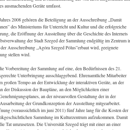
des ausmachenden Geräte umfasst.
Jahres 2008 gehören die Beteiligung an der Ausschreibung „Damit
nen” des Ministeriums für Unterricht und Kultur und die erfolgreiche
ung, die Eröffnung der Ausstellung über die Geschichte des Internets
elbstverwaltung der Stadt Szeged der Sammlung endgültig im Zentrum i
n der Ausschreibung „Agóra Szeged Pólus”erbaut wird, geeignete
ng stellen wird.
e Vorbereitung der Sammlung auf eine, den Bedürfnissen des 21.
gerechte Unterbringung ausschlaggebend. Ehrenamtliche Mitarbeiter
m großen Tempo an der Entwicklung der interaktiven Geräte, an der
an der Diskussion der Baupläne, an den Möglichkeiten einer
s Genehmigungsplanes, an der niveauvollen Gestaltung der in der
 Ausarbeitung der Grundkonzeption der Ausstellung mitgearbeitet.
ng (voraussichtlich im juni 2011) fünf Jahre lang für die Kosten der
atikgeschichtlichen Sammlung im Kulturzentrum aufzukommen. Damit
die Tat umzusetzen. Die Universität Szeged trägt mit einer an einer