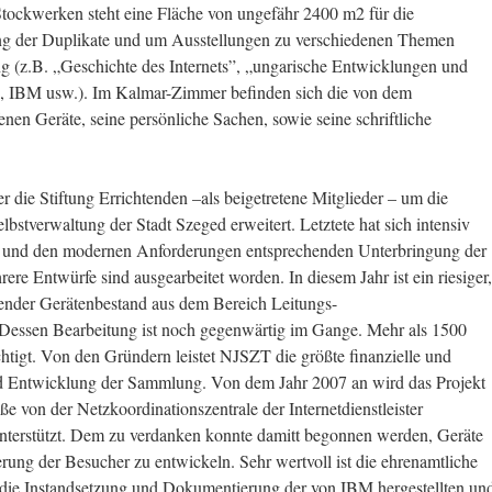
Stockwerken steht eine Fläche von ungefähr 2400 m2 für die
ung der Duplikate und um Ausstellungen zu verschiedenen Themen
g (z.B. „Geschichte des Internets”, „ungarische Entwicklungen und
es”, IBM usw.). Im Kalmar-Zimmer befinden sich die von dem
en Geräte, seine persönliche Sachen, sowie seine schriftliche
 die Stiftung Errichtenden –als beigetretene Mitglieder – um die
bstverwaltung der Stadt Szeged erweitert. Letztete hat sich intensiv
en und den modernen Anforderungen entsprechenden Unterbringung der
e Entwürfe sind ausgearbeitet worden. In diesem Jahr ist ein riesiger,
ender Gerätenbestand aus dem Bereich Leitungs-
. Dessen Bearbeitung ist noch gegenwärtig im Gange. Mehr als 1500
htigt. Von den Gründern leistet NJSZT die größte finanzielle und
und Entwicklung der Sammlung. Von dem Jahr 2007 an wird das Projekt
ße von der Netzkoordinationszentrale der Internetdienstleister
nterstützt. Dem zu verdanken konnte damitt begonnen werden, Geräte
rung der Besucher zu entwickeln. Sehr wertvoll ist die ehrenamtliche
e die Instandsetzung und Dokumentierung der von IBM hergestellten un