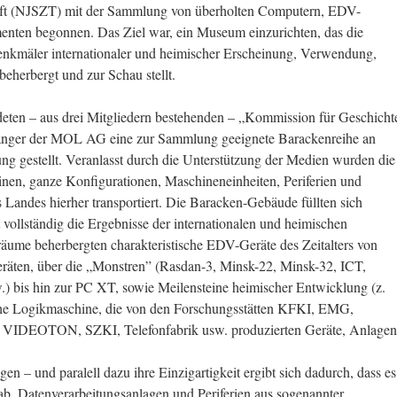
aft (NJSZT) mit der Sammlung von überholten Computern, EDV-
nten begonnen. Das Ziel war, ein Museum einzurichten, das die
Denkmäler internationaler und heimischer Erscheinung, Verwendung,
herbergt und zur Schau stellt.
n – aus drei Mitgliedern bestehenden – „Kommission für Geschicht
änger der MOL AG eine zur Sammlung geeignete Barackenreihe an
ng gestellt. Veranlasst durch die Unterstützung der Medien wurden die
nen, ganze Konfigurationen, Maschineneinheiten, Periferien und
 Landes hierher transportiert. Die Baracken-Gebäude füllten sich
t vollständig die Ergebnisse der internationalen und heimischen
räume beherbergten charakteristische EDV-Geräte des Zeitalters von
räten, über die „Monstren” (Rasdan-3, Minsk-22, Minsk-32, ICT,
) bis hin zur PC XT, sowie Meilensteine heimischer Entwicklung (z.
 Logikmaschine, die von den Forschungsstätten KFKI, EMG,
EOTON, SZKI, Telefonfabrik usw. produzierten Geräte, Anlagen
 – und paralell dazu ihre Einzigartigkeit ergibt sich dadurch, dass es
gab, Datenverarbeitungsanlagen und Periferien aus sogenannter