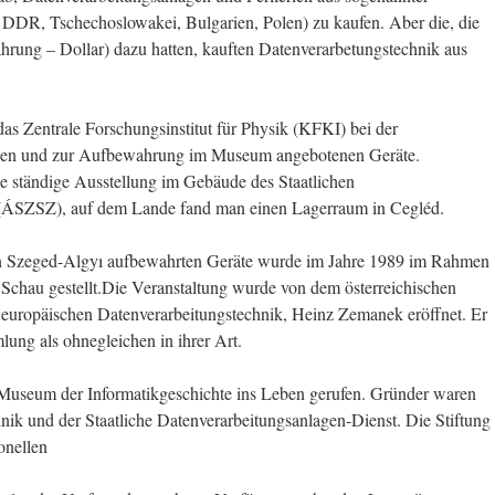
n, DDR, Tschechoslowakei, Bulgarien, Polen) zu kaufen. Aber die, die
rung – Dollar) dazu hatten, kauften Datenverarbetungstechnik aus
s Zentrale Forschungsinstitut für Physik (KFKI) bei der
enden und zur Aufbewahrung im Museum angebotenen Geräte.
ne ständige Ausstellung im Gebäude des Staatlichen
 (ÁSZSZ), auf dem Lande fand man einen Lagerraum in Cegléd.
n Szeged-Algyı aufbewahrten Geräte wurde im Jahre 1989 im Rahmen
 Schau gestellt.Die Veranstaltung wurde von dem österreichischen
 europäischen Datenverarbeitungstechnik, Heinz Zemanek eröffnet. Er
ung als ohnegleichen in ihrer Art.
useum der Informatikgeschichte ins Leben gerufen. Gründer waren
 und der Staatliche Datenverarbeitungsanlagen-Dienst. Die Stiftung
onellen