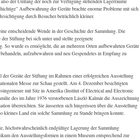
also der Umfang der noch zur Verfügung stehenden Lagerräume
chichtige” Aufbewahrung der Geräte brachte enorme Probleme mit sich
sichtigung durch Besucher beträchlich kleiner.
scheidende Wende in der Geschichte der Sammlung. Die
 der Stiftung bei sich unter und stellte geeignete
. So wurde es ermöglicht, die an mehreren Orten aufbewahrten Gerät
u behandeln, aufzubewahren und neu Gespendetes in Empfang zu
der Geräte der Stiftung im Rahmen einer erfolgreichen Ausstellung
nationalen Messe zur Schau gestellt. Am 4. Dezember besichtigten
oingenieure mit Sitz in Amerika (Institut of Electrical and Electronic
Familie des im Jahre 1976 verstorbenen László Kalmár die Auszeichnun
ion überreichten. Sie äusserten sich hingerissen über die Ausstellung
so kleines Land ein solche Sammlung zu Stande bringen konnte.
, höchstwahrscheinlich endgültige Lagerung der Sammlung
blikum den Ausstellungsformen in einem Museum entsprechend zur