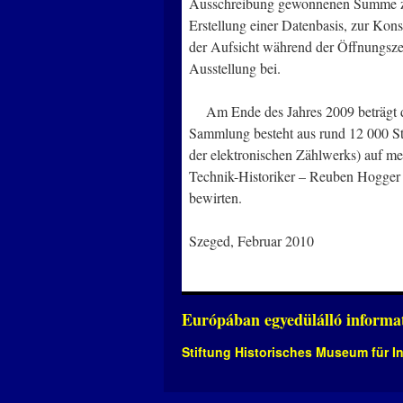
Ausschreibung gewonnenen Summe zur
Erstellung einer Datenbasis, zur Ko
der Aufsicht während der Öffnungsze
Ausstellung bei.
Am Ende des Jahres 2009 beträgt d
Sammlung besteht aus rund 12 000 St
der elektronischen Zählwerks) auf me
Technik-Historiker – Reuben Hogger
bewirten.
Szeged, Februar 2010
Európában egyedülálló informat
Stiftung Historisches Museum für I