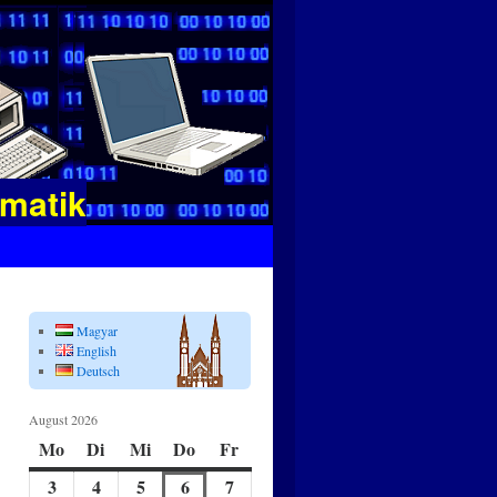
rmatik
Magyar
English
Deutsch
August 2026
Mo
Montag
Di
Dienstag
Mi
Mittwoch
Do
Donnerstag
Fr
Freitag
3
August
4
August
5
August
6
August
7
August