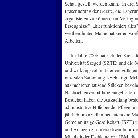
Schau gestellt werden kann. In drei 
Präsentierung der Geräte, die Lager
organisieren zu können, zur Verfügun
Erzeugnisse”, „hier funktioniert all
weltberühmten Mathematiker entworfen
Arbeiten.
Im Jahre 2006 hat sich der Kreis der
Universität Szeged (SZTE) und die Sel
und wirkungsvoll mit der endgültig
musealen Sammlung beschäftigt. Mehrer
aus mehreren tausend Stücken besteh
Nachrichtenvermittlung eingetroffen
Besucher haben die Ausstellung besic
administrative Hilfe bei der Pflege 
jährlich finanziell in bedeutendem Ma
Gemeinnützige Gesellschaft (ISZT) u
und Anlagen zur interaktiven Informie
Mitarbeit der Fachleute von IBM, di