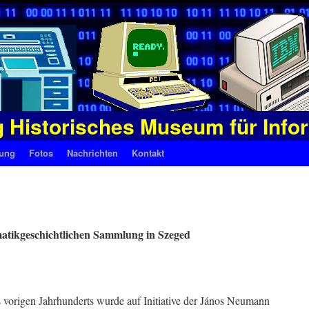
g Historisches Museum für Info
tung
Fotos
Nachrichten
Kontakt
matikgeschichtlichen Sammlung in Szeged
 vorigen Jahrhunderts wurde auf Initiative der János Neumann