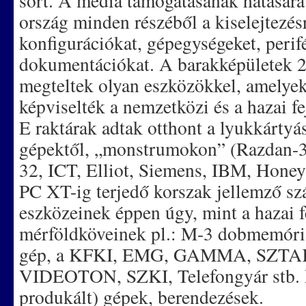
sort. A média támogatásának hatására 
ország minden részéből a kiselejtezésre
konfigurációkat, gépegységeket, perifé
dokumentációkat. A barakképületek 25
megteltek olyan eszközökkel, amelyek 
képviselték a nemzetközi és a hazai f
E raktárak adtak otthont a lyukkártyá
gépektől, „monstrumokon” (Razdan-3
32, ICT, Elliot, Siemens, IBM, Honeyw
PC XT-ig terjedő korszak jellemző sz
eszközeinek éppen úgy, mint a hazai f
mérföldköveinek pl.: M-3 dobmemóriá
gép, a KFKI, EMG, GAMMA, SZTAK
VIDEOTON, SZKI, Telefongyár stb. k
produkált) gépek, berendezések.