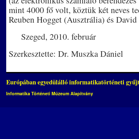
(az elektronikus számláló berendezés 
mint 4000 fő volt, köztük két neves te
Reuben Hogget (Ausztrália) és David 
Szeged, 2010. február
Szerkesztette: Dr. Muszka Dániel
Európában egyedülálló informatikatörténeti gyű
Informatika Történeti Múzeum Alapítvány