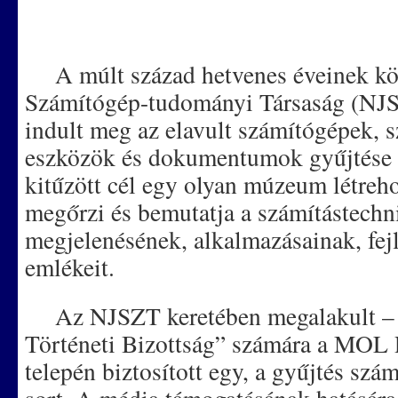
A múlt század hetvenes éveinek kö
Számítógép-tudományi Társaság (NJ
indult meg az elavult számítógépek, 
eszközök és dokumentumok gyűjtése
kitűzött cél egy olyan múzeum létreho
megőrzi és bemutatja a számítástechn
megjelenésének, alkalmazásainak, fejl
emlékeit.
Az NJSZT keretében megalakult – 3
Történeti Bizottság” számára a MOL R
telepén biztosított egy, a gyűjtés szá