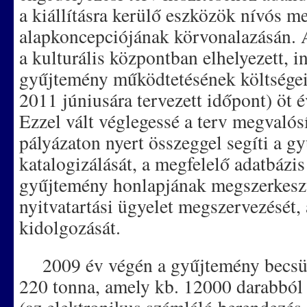
a kiállításra kerülő eszközök nívós meg
alapkoncepciójának körvonalazásán. 
a kulturális központban elhelyezett, i
gyűjtemény működtetésének költségeit
2011 júniusára tervezett időpont) öt é
Ezzel vált véglegessé a terv megvaló
pályázaton nyert összeggel segíti a g
katalogizálását, a megfelelő adatbázis
gyűjtemény honlapjának megszerkeszté
nyitvatartási ügyelet megszervezését, 
kidolgozását.
2009 év végén a gyűjtemény becsül
220 tonna, amely kb. 12000 darabból 