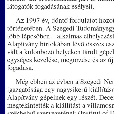
látogatók fogadásának esélyeit.
Az 1997 év, döntő fordulatot hozot
történetében. A Szegedi Tudományegy
több lépcsőben – alkalmas elhelyezést 
Alapítvány birtokában lévő összes es
vált a különböző helyeken tárolt gépe
egységes kezelése, megőrzése és az 
fogadása.
Még ebben az évben a Szegedi Nem
igazgatósága egy nagysikerű kiállítás
Alapítvány gépeinek egy részét. Dec
megtekintették a kiállítást a villam
székhelyű szervezetének (Institut of E