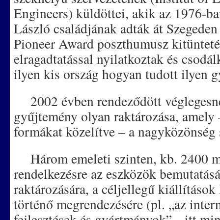
Engineers) küldöttei, akik az 1976-b
László családjának adták át Szegeden
Pioneer Award poszthumusz kitüntetés
elragadtatással nyilatkoztak és csodá
ilyen kis ország hogyan tudott ilyen 
2002 évben rendeződött véglegesn
gyűjtemény olyan raktározása, amely 
formákat közelítve – a nagyközönség 
Három emeleti szinten, kb. 2400 
rendelkezésre az eszközök bemutatásá
raktározására, a céljellegű kiállításo
történő megrendezésére (pl. „az inter
fejlesztések és gyártmányok”, „itt 