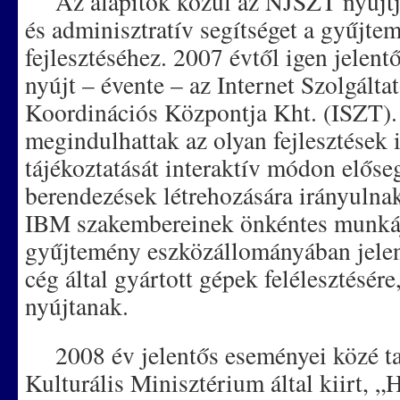
Az alapítók közül az NJSZT nyújtja
és adminisztratív segítséget a gyűjt
fejlesztéséhez. 2007 évtől igen jelent
nyújt – évente – az Internet Szolgálta
Koordinációs Központja Kht. (ISZT)
megindulhattak az olyan fejlesztések 
tájékoztatását interaktív módon előse
berendezések létrehozására irányulna
IBM szakembereinek önkéntes munkáj
gyűjtemény eszközállományában jelen
cég által gyártott gépek felélesztésér
nyújtanak.
2008 év jelentős eseményei közé tar
Kulturális Minisztérium által kiirt, 