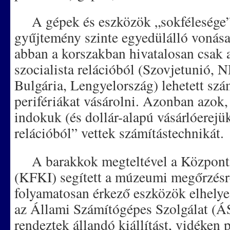
A gépek és eszközök „sokfélesége” 
gyűjtemény szinte egyedülálló vonása
abban a korszakban hivatalosan csak 
szocialista relációból (Szovjetunió, 
Bulgária, Lengyelország) lehetett szá
perifériákat vásárolni. Azonban azok,
indokuk (és dollár-alapú vásárlóerejük
relációból” vettek számítástechnikát.
A barakkok megteltével a Központi 
(KFKI) segített a múzeumi megőrzésre
folyamatosan érkező eszközök elhelye
az Állami Számítógépes Szolgálat (
rendeztek állandó kiállítást, vidéken 