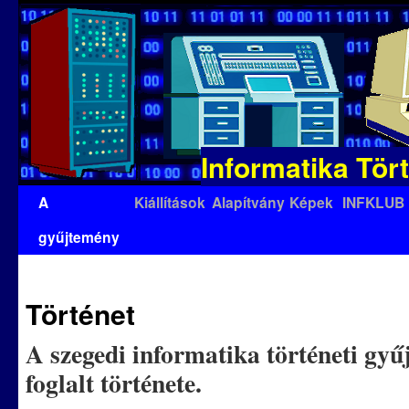
Informatika Tör
Kilépés
A
Kiállítások
Alapítvány
Képek
INFKLUB
a
gyűjtemény
tartalomba
Történet
A szegedi informatika történeti gy
foglalt története.