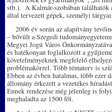
stb.). A Kalmár-szobában találhatók 
által tervezett gépek, személyi tárgyai
2006 év során az alapítvány tevőinek
– bővült a Szegedi tudományegyetem
Megyei Jogú Város Önkormányzatával
és hatékonyan foglalkozott a gyűjtemé
követelményeknek megfelelő elhelyezé
problémakörrel. Több tématerv is szül
Ebben az évben hatalmas, több ezer d
állomány érkezett a vezetékes híradást
Ennek rendezése még jelenleg is foly
meghaladta az 1500 főt.