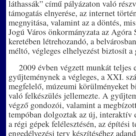
láthassák” című pályázaton való részvé
támogatás elnyerése, az internet törté
megnyitása, valamint az a döntés, mi
Jogú Város önkormányzata az Agóra S
keretében létrehozandó, a belvárosba
méltó, végleges elhelyezést biztosít 
2009 évben végzett munkát teljes 
gyűjteménynek a végleges, a XXI. sz
megfelelő, múzeumi körülményeket biz
való felkészülés jellemezte. A gyűjt
végző gondozói, valamint a megbízott
tempóban dolgoztak az új, interaktív
a régi gépek felélesztésén, az építési t
engedélyezési terv készítéséhez adand