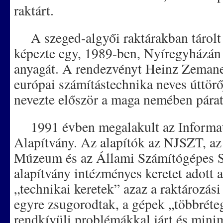
raktárt.
A szeged-algyői raktárakban tárolt 
képezte egy, 1989-ben, Nyíregyházán 
anyagát. A rendezvényt Heinz Zemanek
európai számítástechnika neves úttörő
nevezte először a maga nemében pára
1991 évben megalakult az Informat
Alapítvány. Az alapítók az NJSZT, a
Múzeum és az Állami Számítógépes Sz
alapítvány intézményes keretet adott 
„technikai keretek” azaz a raktározás
egyre zsugorodtak, a gépek „többréte
rendkívüli problémákkal járt és minim