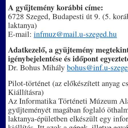
A gyűjtemény korábbi címe:
6728 Szeged, Budapesti út 9. (5. korá
laktanya)
E-mail:
infmuz@mail.u-szeged.hu
Adatkezelő, a gyüjtemény megtekin
igénybejelentése és időpont egyeztet
Dr. Bohus Mihály
bohus@inf.u-szege
Pilot-történet (az előkészített anyag c
Kiállításra)
Az Informatika Történeti Múzeum Ala
gyűjteményét magában foglaló öthalm
laktanya-épületben elkészült egy infor
kiállítás. Itt azok a gépek, illetve eg