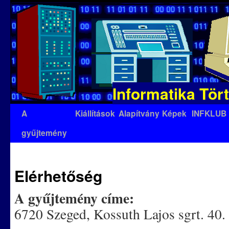
Informatika Tör
Kilépés
A
Kiállítások
Alapítvány
Képek
INFKLUB
a
gyűjtemény
tartalomba
Elérhetőség
A gyűjtemény címe:
6720 Szeged, Kossuth Lajos sgrt. 40. 