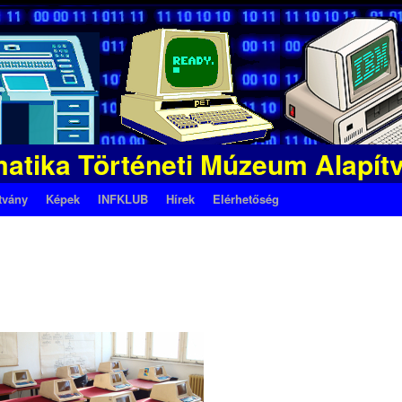
matika Történeti Múzeum Alapít
tvány
Képek
INFKLUB
Hírek
Elérhetőség