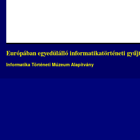
Európában egyedülálló informatikatörténeti gyű
Informatika Történeti Múzeum Alapítvány