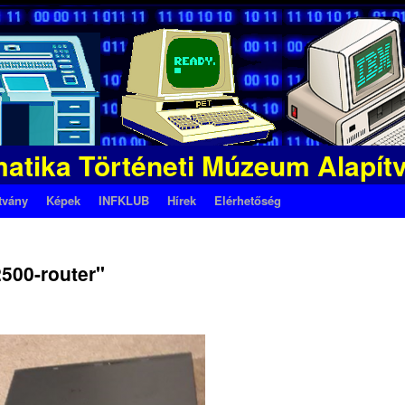
matika Történeti Múzeum Alapít
tvány
Képek
INFKLUB
Hírek
Elérhetőség
500-router"