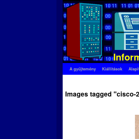
Infor
Kilépés
A gyűjtemény
Kiállítások
Alapí
a
Images tagged "cisco-2
tartalomba