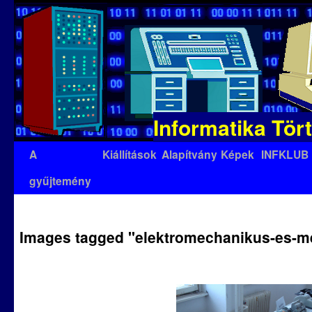
Informatika Tör
Kilépés
A
Kiállítások
Alapítvány
Képek
INFKLUB
a
gyűjtemény
tartalomba
Images tagged "elektromechanikus-es-m