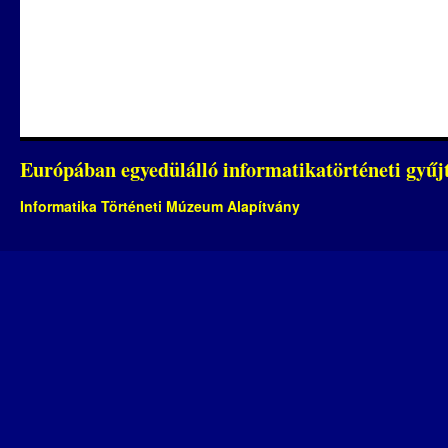
Európában egyedülálló informatikatörténeti gyű
Informatika Történeti Múzeum Alapítvány