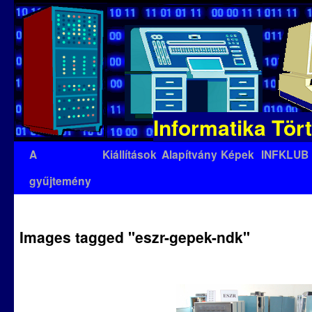
Informatika Tör
Kilépés
A
Kiállítások
Alapítvány
Képek
INFKLUB
a
gyűjtemény
tartalomba
Images tagged "eszr-gepek-ndk"