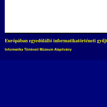
Európában egyedülálló informatikatörténeti gyű
Informatika Történeti Múzeum Alapítvány