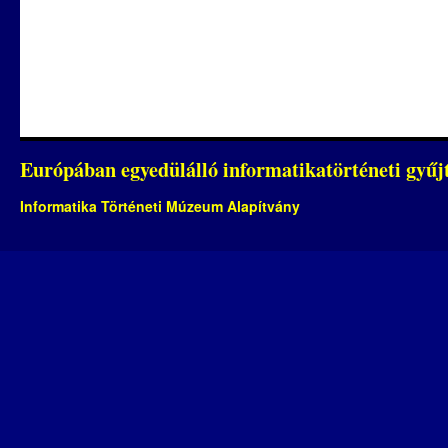
Európában egyedülálló informatikatörténeti gyű
Informatika Történeti Múzeum Alapítvány